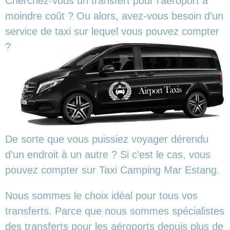
Cherchez-vous un transfert pour l’aéroport à
moindre coût ? Ou alors, avez-vous besoin d’un
service de taxi sur lequel vous pouvez compter
?
De sorte que vous puissiez voyager dérendu
d’un endroit à un autre ? Si c’est le cas, vous
pouvez compter sur Taxi Camping Mar Estang.
Nous sommes le choix idéal pour tous vos
transferts. Parce que nous sommes spécialistes
des transferts pour les aéroports depuis plus de