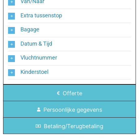
Van/Naar
Extra tussenstop
Bagage
Datum & Tijd
Vluchtnummer
Kinderstoel
Offerte
Persoonlijke gegevens
Betaling/Terugbetaling