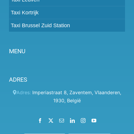
Taxi Kortrijk
Taxi Brussel Zuid Station
MENU
Partner worden
ADRES
Prijzen
Klantenpaneel
Adres:
Imperiastraat 8
,
Zaventem
,
Vlaanderen
,
1930
,
België
Hulp
Algemene voorwaarden
Facebook
X
Email
LinkedIn
Instagram
YouTube
Privacybeleid