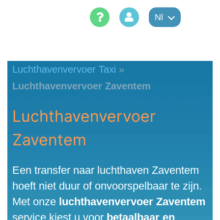
Skip
Nl
to
content
Luchthavenvervoer Taxi
»
Luchthavenvervoer Zaventem
Luchthavenvervoer
Zaventem
Een transfer naar luchthaven Zaventem
hoeft niet duur of onvoorspelbaar te zijn.
Met onze
luchthavenvervoer Zaventem
service kiest u voor
betaalbaar en