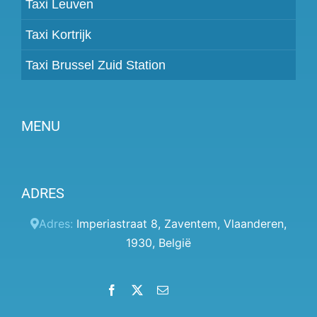
Taxi Leuven
Taxi Kortrijk
Taxi Brussel Zuid Station
MENU
Partner worden
ADRES
Prijzen
Klantenpaneel
Adres:
Imperiastraat 8
,
Zaventem
,
Vlaanderen
,
1930
,
België
Hulp
Algemene voorwaarden
Facebook
X
Email
LinkedIn
Instagram
YouTube
Privacybeleid