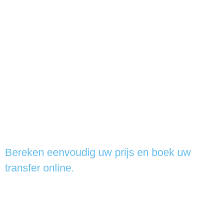
kiest u voor
betrouwbaar
luchthavenvervoer
met duidelijke, vaste
tarieven zonder verborgen kosten achteraf.
Dankzij onze voordelige prijzen reist u tot
35% goedkoper dan met een reguliere taxi.
Wij begeleiden u gedurende de hele service
en volgen uw vlucht live, zodat de chauffeur
precies op tijd klaarstaat, ook bij
vertragingen.
Bereken eenvoudig uw prijs en boek uw
transfer online.