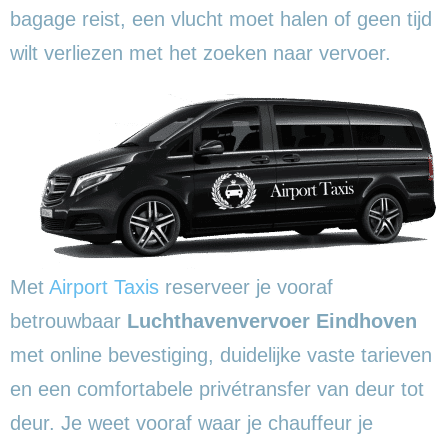
bagage reist, een vlucht moet halen of geen tijd
wilt verliezen met het zoeken naar vervoer.
Met
Airport Taxis
reserveer je vooraf
betrouwbaar
Luchthavenvervoer Eindhoven
met online bevestiging, duidelijke vaste tarieven
en een comfortabele privétransfer van deur tot
deur. Je weet vooraf waar je chauffeur je