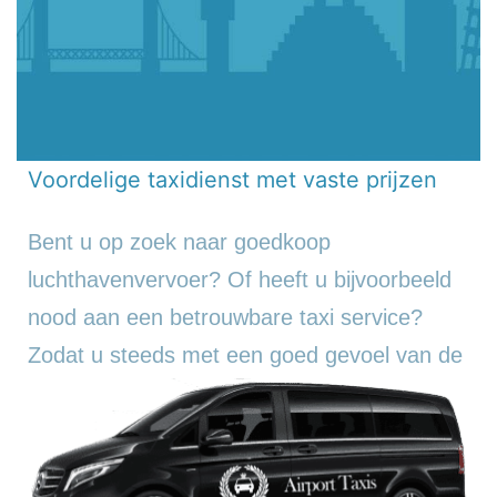
Voordelige taxidienst met vaste prijzen
Bent u op zoek naar goedkoop
luchthavenvervoer? Of heeft u bijvoorbeeld
nood aan een betrouwbare taxi service?
Zodat u steeds met een goed gevoel
van de