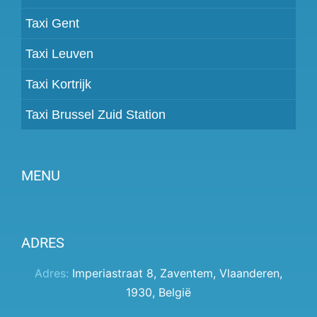
Taxi Gent
Taxi Leuven
Taxi Kortrijk
Taxi Brussel Zuid Station
MENU
Partner worden
ADRES
Prijzen
Klantenpaneel
Adres:
Imperiastraat 8
,
Zaventem
,
Vlaanderen
,
1930
,
België
Hulp