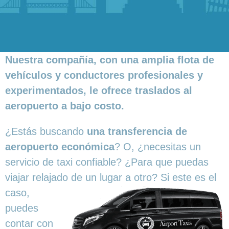
Nuestra compañía, con una amplia flota de
vehículos y conductores profesionales y
experimentados, le ofrece traslados al
aeropuerto a bajo costo.
¿Estás buscando
una transferencia de
aeropuerto económica
? O, ¿necesitas un
servicio de taxi confiable? ¿Para que puedas
viajar relajado de un lugar a
otro? Si este es el
caso,
puedes
contar con