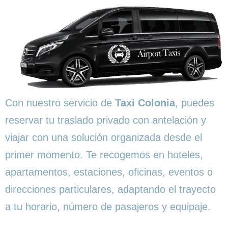
Con nuestro servicio de
Taxi Colonia
, puedes
reservar tu traslado privado con antelación y
viajar con una solución organizada desde el
primer momento. Te recogemos en hoteles,
apartamentos, estaciones, oficinas, eventos o
direcciones particulares, adaptando el trayecto
a tu horario, número de pasajeros y equipaje.