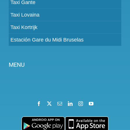
Taxi Gante
Taxi Lovaina
Taxi Kortrijk
Estación Gare du Midi Bruselas
MENU
Devenir partenaire
Tarifs
Facebook
X
Email
LinkedIn
Instagram
YouTube
Espace Client
Aide
Termes et conditions