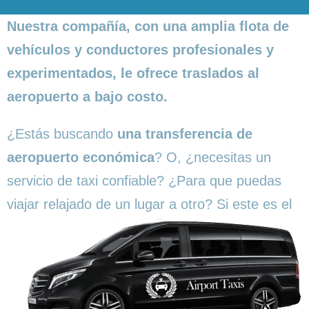
Nuestra compañía, con una amplia flota de
vehículos y conductores profesionales y
experimentados, le ofrece traslados al
aeropuerto a bajo costo.
¿Estás buscando
una transferencia de
aeropuerto económica
? O, ¿necesitas un
servicio de taxi confiable? ¿Para que puedas
viajar relajado de un
lugar a otro? Si este es el