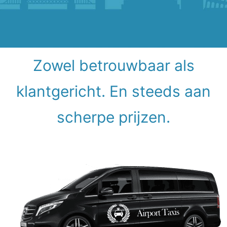
Zowel betrouwbaar als
klantgericht. En steeds aan
scherpe prijzen.