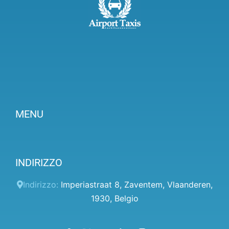
MENU
Prezzi
INDIRIZZO
Pannello client
Aiuto
Indirizzo:
Imperiastraat 8
,
Zaventem
,
Vlaanderen
,
1930
,
Belgio
Termini e condizioni
Informativa sulla privacy