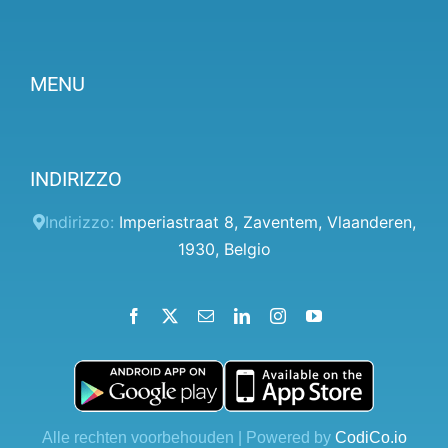
MENU
Prezzi
INDIRIZZO
Pannello client
Aiuto
Indirizzo:
Imperiastraat 8
,
Zaventem
,
Vlaanderen
,
1930
,
Belgio
Termini e condizioni
Informativa sulla privacy
Facebook
X
Email
LinkedIn
Instagram
YouTube
Contatto
Blog
Alle rechten voorbehouden | Powered by
CodiCo.io