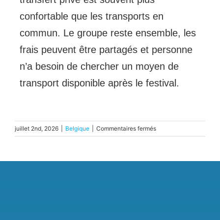
confortable que les transports en
commun. Le groupe reste ensemble, les
frais peuvent être partagés et personne
n’a besoin de chercher un moyen de
transport disponible après le festival.
sur
juillet 2nd, 2026
|
Belgique
|
Commentaires fermés
Les
meilleurs
festivals
de
Belgique
:
comment
les
rejoindre