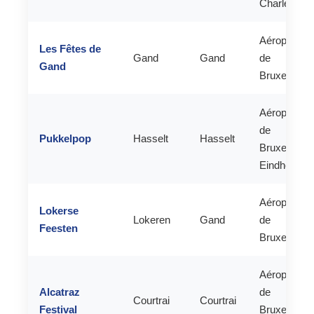
Charleroi
Aéroport
Les Fêtes de
Gand
Gand
de
Gand
Bruxelles
Aéroport
de
Pukkelpop
Hasselt
Hasselt
Bruxelles /
Eindhoven
Aéroport
Lokerse
Lokeren
Gand
de
Feesten
Bruxelles
Aéroport
Alcatraz
de
Courtrai
Courtrai
Festival
Bruxelles /