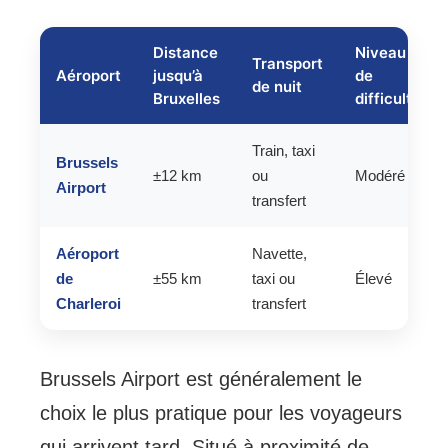
Distance
Niveau
Transport
Aéroport
jusqu’à
de
de nuit
Bruxelles
difficulté
Train, taxi
Brussels
±12 km
ou
Modéré
Airport
transfert
Aéroport
Navette,
de
±55 km
taxi ou
Élevé
Charleroi
transfert
Brussels Airport est généralement le
choix le plus pratique pour les voyageurs
qui arrivent tard. Situé à proximité de