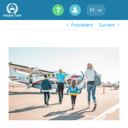
Skip
Fr
to
content
Précédent
Suivant
View
Larger
Image