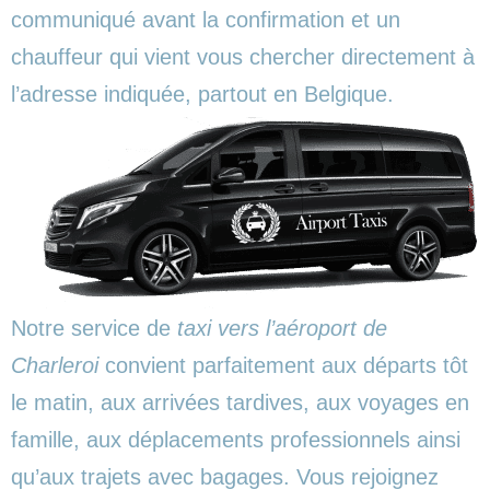
communiqué avant la confirmation et un
chauffeur qui vient vous chercher directement à
l’adresse indiquée, partout en Belgique.
Notre service de
taxi vers l’aéroport de
Charleroi
convient parfaitement aux départs tôt
le matin, aux arrivées tardives, aux voyages en
famille, aux déplacements professionnels ainsi
qu’aux trajets avec bagages. Vous rejoignez