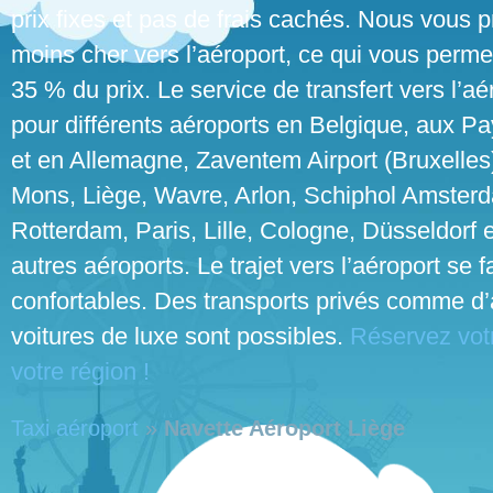
prix fixes et pas de frais cachés. Nous vous p
moins cher vers l’aéroport, ce qui vous perme
35 % du prix. Le service de transfert vers l’aé
pour différents aéroports en Belgique, aux P
et en Allemagne, Zaventem Airport (Bruxelles
Mons, Liège, Wavre, Arlon, Schiphol Amster
Rotterdam, Paris, Lille, Cologne, Düsseldorf e
autres aéroports. Le trajet vers l’aéroport se 
confortables. Des transports privés comme d’
voitures de luxe sont possibles.
Réservez votr
votre région !
Taxi aéroport
»
Navette Aéroport Liège