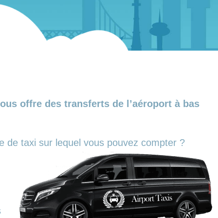
us offre des transferts de l’aéroport à bas
ce de taxi sur lequel vous pouvez compter ?
s