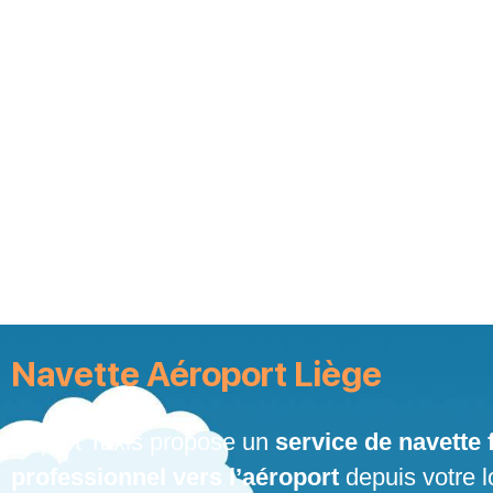
Skip
to
content
Navette Aéroport Liège
Airport Taxis propose un
service de navette f
professionnel vers l’aéroport
depuis votre l