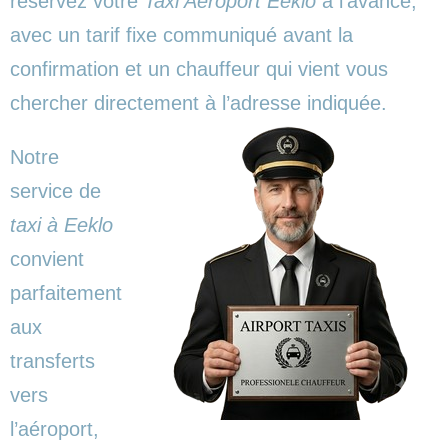
réservez votre
Taxi Aéroport Eeklo
à l’avance,
avec un tarif fixe communiqué avant la
confirmation et un chauffeur qui vient vous
chercher directement à l’adresse indiquée.
Notre
service de
taxi à Eeklo
convient
parfaitement
aux
transferts
vers
l’aéroport,