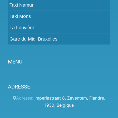
Taxi Namur
Taxi Mons
La Louvière
Gare du Midi Bruxelles
MENU
Devenir partenaire
ADRESSE
Tarifs
Espace Client
Adresse:
Imperiastraat 8
,
Zaventem
,
Flandre
,
1930
,
Belgique
Aide