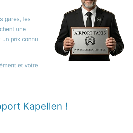
s gares, les
rchent une
t un prix connu
nément et votre
oport Kapellen !