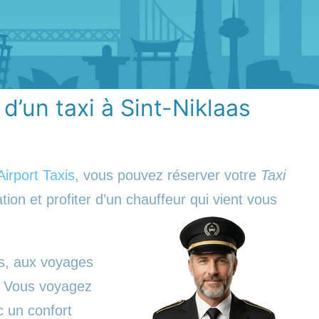
 d’un taxi à Sint-Niklaas
Airport Taxis
, vous pouvez réserver votre
Taxi
tion et profiter d’un chauffeur qui vient vous
es, aux voyages
s. Vous voyagez
c un confort