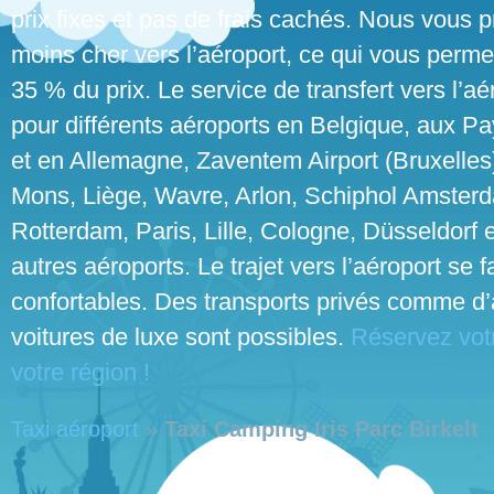
prix fixes et pas de frais cachés. Nous vous p
moins cher vers l’aéroport, ce qui vous perme
35 % du prix. Le service de transfert vers l’aé
pour différents aéroports en Belgique, aux P
et en Allemagne, Zaventem Airport (Bruxelles
Mons, Liège, Wavre, Arlon, Schiphol Amster
Rotterdam, Paris, Lille, Cologne, Düsseldorf e
autres aéroports. Le trajet vers l’aéroport se 
confortables. Des transports privés comme d’
voitures de luxe sont possibles.
Réservez votr
votre région !
Taxi aéroport
»
Taxi Camping Iris Parc Birkelt