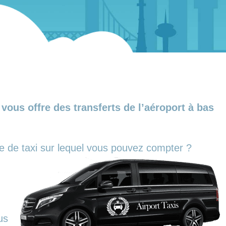
ous offre des transferts de l’aéroport à bas
ce de taxi sur lequel vous pouvez compter ?
us