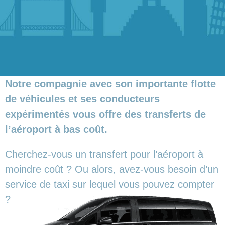
Notre compagnie avec son importante flotte
de véhicules et ses conducteurs
expérimentés vous offre des transferts de
l’aéroport à bas coût.
Cherchez-vous un transfert pour l’aéroport à
moindre coût ? Ou alors, avez-vous besoin d’un
service de taxi sur lequel vous pouvez compter
?