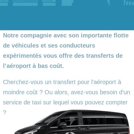
Notre compagnie avec son importante flotte
de véhicules et ses conducteurs
expérimentés vous offre des transferts de
l’aéroport à bas coût.
Cherchez-vous un transfert pour l’aéroport à
moindre coût ? Ou alors, avez-vous besoin d’un
service de taxi sur lequel vous pouvez compter
?