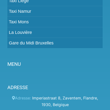
Taxi Liège
Taxi Namur
Taxi Mons
La Louvière
Gare du Midi Bruxelles
MENU
Devenir partenaire
ADRESSE
Tarifs
Espace Client
Adresse:
Imperiastraat 8
,
Zaventem
,
Flandre
,
1930
,
Belgique
Aide