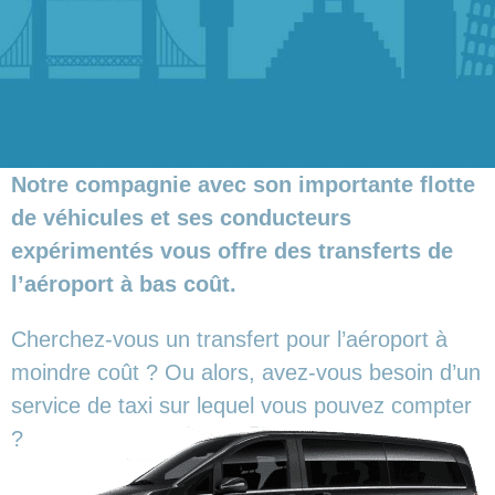
Notre compagnie avec son importante flotte
de véhicules et ses conducteurs
expérimentés vous offre des transferts de
l’aéroport à bas coût.
Cherchez-vous un transfert pour l’aéroport à
moindre coût ? Ou alors, avez-vous besoin d’un
service de taxi sur lequel vous pouvez compter
?