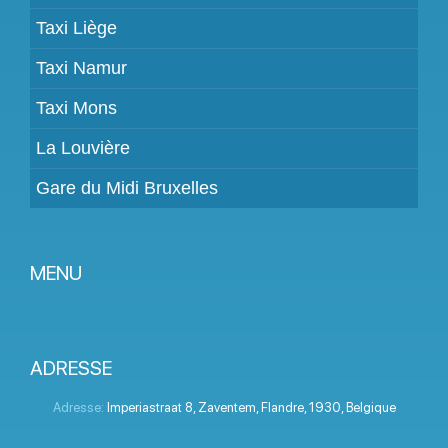
Taxi Liège
Taxi Namur
Taxi Mons
La Louvière
Gare du Midi Bruxelles
MENU
Devenir partenaire
Tarifs
ADRESSE
Espace Client
Adresse:
Imperiastraat 8
,
Zaventem
,
Flandre
,
1930
,
Belgique
Aide