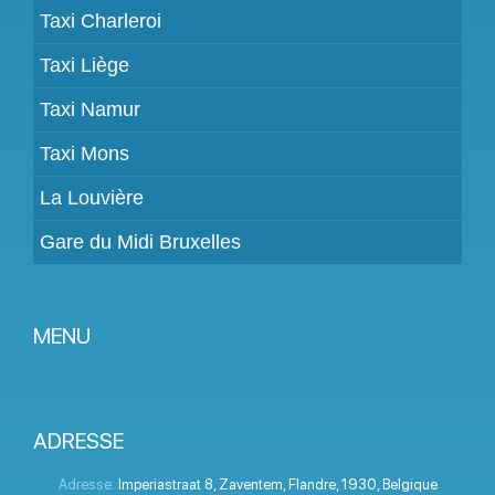
Taxi Charleroi
Taxi Liège
Taxi Namur
Taxi Mons
La Louvière
Gare du Midi Bruxelles
MENU
Devenir partenaire
Tarifs
ADRESSE
Espace Client
Adresse:
Imperiastraat 8
,
Zaventem
,
Flandre
,
1930
,
Belgique