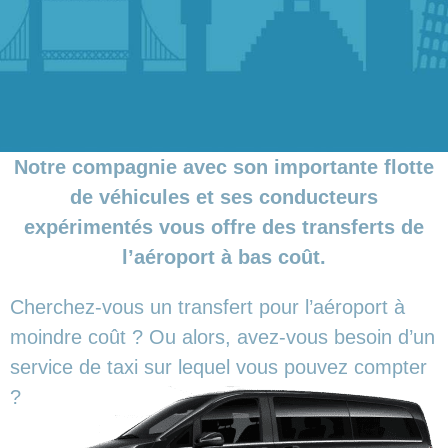
Notre compagnie avec son importante flotte
de véhicules et ses conducteurs
expérimentés vous offre des transferts de
l’aéroport à bas coût.
Cherchez-vous un transfert pour l’aéroport à
moindre coût ? Ou alors, avez-vous besoin d’un
service de taxi sur lequel vous pouvez compter
?