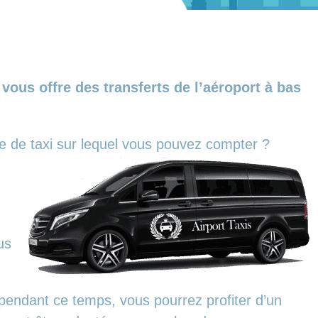
ous offre des transferts de l’aéroport à bas
ce de taxi sur lequel vous pouvez compter ?
us
pendant ce temps, vous pourrez profiter d’un