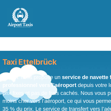
Skip
to
content
Taxi Ettelbrück
Airport Taxis propose un
service de navette f
professionnel vers l’aéroport
depuis votre l
prix fixes et pas de frais cachés. Nous vous p
moins cher vers l’aéroport, ce qui vous perme
35 % du prix. Le service de transfert vers l’aé