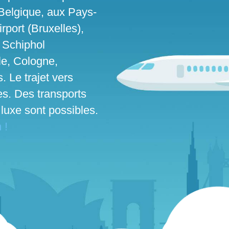
Belgique, aux Pays-
port (Bruxelles),
 Schiphol
le, Cologne,
. Le trajet vers
les. Des transports
luxe sont possibles.
 !