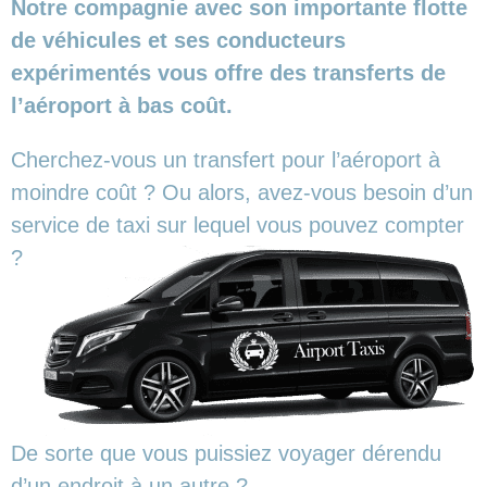
Notre compagnie avec son importante flotte
de véhicules et ses conducteurs
expérimentés vous offre des transferts de
l’aéroport à bas coût.
Cherchez-vous un transfert pour l’aéroport à
moindre coût ? Ou alors, avez-vous besoin d’un
service de taxi sur lequel vous pouvez compter
?
De sorte que vous puissiez voyager dérendu
d’un endroit à un autre ?