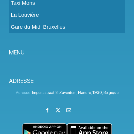
Taxi Mons
La Louvière
Gare du Midi Bruxelles
MENU
Devenir partenaire
Tarifs
ADRESSE
Espace Client
Adresse:
Imperiastraat 8
,
Zaventem
,
Flandre
,
1930
,
Belgique
Aide
Facebook
X
Email
LinkedIn
Instagram
YouTube
Termes et conditions
Politique de confidentialité