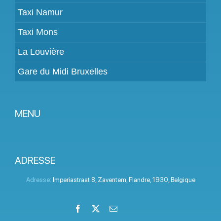
Taxi Namur
Taxi Mons
La Louvière
Gare du Midi Bruxelles
MENU
Devenir partenaire
Tarifs
ADRESSE
Espace Client
Adresse:
Imperiastraat 8
,
Zaventem
,
Flandre
,
1930
,
Belgique
Aide
Facebook
X
Email
LinkedIn
Instagram
YouTube
Termes et conditions