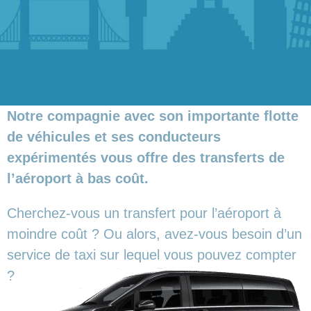
Notre compagnie avec son importante flotte
de véhicules et ses conducteurs
expérimentés vous offre des transferts de
l’aéroport à bas coût.
Cherchez-vous un transfert pour l’aéroport à
moindre coût ? Ou alors, avez-vous besoin d’un
service de taxi sur lequel vous pouvez compter
?