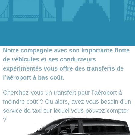
Notre compagnie avec son importante flotte
de véhicules et ses conducteurs
expérimentés vous offre des transferts de
l’aéroport à bas coût.
Cherchez-vous un transfert pour l’aéroport à
moindre coût ? Ou alors, avez-vous besoin d’un
service de taxi sur lequel vous pouvez compter
?