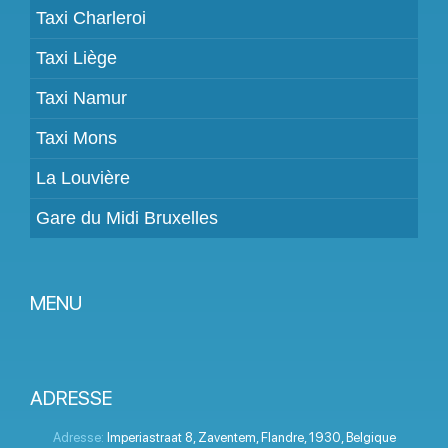
Taxi Charleroi
Taxi Liège
Taxi Namur
Taxi Mons
La Louvière
Gare du Midi Bruxelles
MENU
Devenir partenaire
Tarifs
ADRESSE
Espace Client
Adresse:
Imperiastraat 8
,
Zaventem
,
Flandre
,
1930
,
Belgique