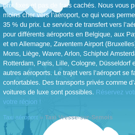
prix fixes et pas de frais cachés. Nous vous p
moins cher vers l’aéroport, ce qui vous perme
35 % du prix. Le service de transfert vers l’aé
pour différents aéroports en Belgique, aux P
et en Allemagne, Zaventem Airport (Bruxelles
Mons, Liège, Wavre, Arlon, Schiphol Amster
Rotterdam, Paris, Lille, Cologne, Düsseldorf e
autres aéroports. Le trajet vers l’aéroport se 
confortables. Des transports privés comme d’
voitures de luxe sont possibles.
Réservez votr
votre région !
Taxi aéroport
»
Taxi Vresse-sur-Semois