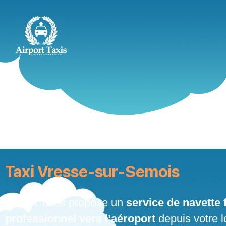
Skip
to
content
Taxi Vresse-sur-Semois
Airport Taxis propose un
service de navette f
professionnel vers l’aéroport
depuis votre l