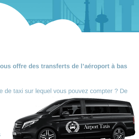
us offre des transferts de l’aéroport à bas
ce de taxi sur lequel vous pouvez compter ?
De
s