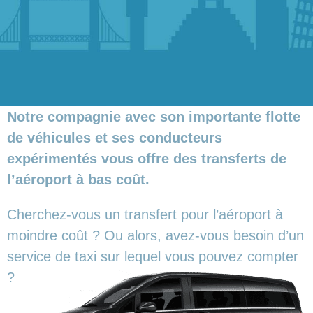
Notre compagnie avec son importante flotte
de véhicules et ses conducteurs
expérimentés vous offre des transferts de
l’aéroport à bas coût.
Cherchez-vous un transfert pour l’aéroport à
moindre coût ? Ou alors, avez-vous besoin d’un
service de taxi sur lequel vous pouvez compter
?