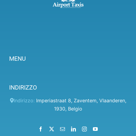
MENU
Prezzi
INDIRIZZO
Pannello client
Aiuto
Indirizzo:
Imperiastraat 8
,
Zaventem
,
Vlaanderen
,
1930
,
Belgio
Termini e condizioni
Informativa sulla privacy
Facebook
X
Email
LinkedIn
Instagram
YouTube