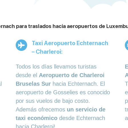
rnach para traslados hacia aeropuertos de Luxembur
Taxi Aeropuerto Echternach
– Charleroi:
Todos los días llevamos turistas
E
desde el
Aeropuerto de Charleroi
l
Bruselas Sur
hacia Echternach. El
T
aeropuerto de Gosselies es conocido
e
por sus vuelos de bajo costo.
p
Además ofrecemos
un servicio de
t
taxi económico
desde Echternach
a
hacia Charleroi!