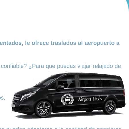
ntados, le ofrece traslados al aeropuerto a
i confiable? ¿Para que puedas viajar relajado de
s.