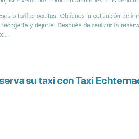
 lujosos vehículos como un Mercedes. Los vehícul
as o tarifas ocultas. Obtienes la cotización de in
 recogerte y dejarte. Después de realizar la reser
etc…
serva su taxi con Taxi Echterna