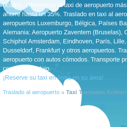
ocultos. Ofrecemos el taxi de aeropuerto más
ahorre hasta un 35%. Traslado en taxi al aero
aeropuertos Luxemburgo, Bélgica, Países Baj
Alemania: Aeropuerto Zaventem (Bruselas), Ch
Schiphol Amsterdam, Eindhoven, París, Lille,
Dusseldorf, Frankfurt y otros aeropuertos. Tra
aeropuerto con autos cómodos. Transporte pr
con autos de lujo.
¡Reserve su taxi en línea en su área!
Traslado al aeropuerto
»
Taxi Traslados Echter