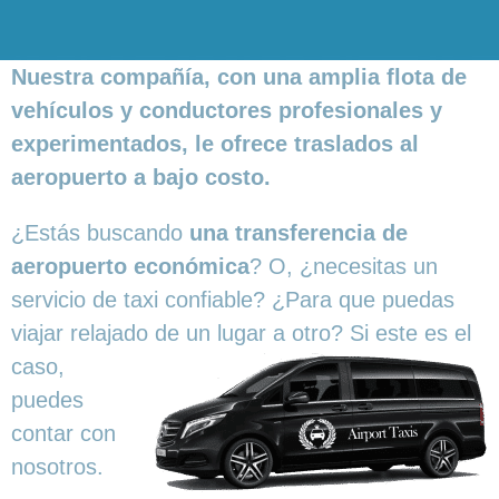
Nuestra compañía, con una amplia flota de
vehículos y conductores profesionales y
experimentados, le ofrece traslados al
aeropuerto a bajo costo.
¿Estás buscando
una transferencia de
aeropuerto económica
? O, ¿necesitas un
servicio de taxi confiable? ¿Para que puedas
viajar relajado de un lugar a
otro? Si este es el
caso,
puedes
contar con
nosotros.