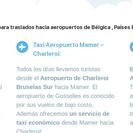
ra traslados hacia aeropuertos de Bélgica , Países B
Taxi Aeropuerto Mamer –
Charleroi:
Todos los días llevamos turistas
E
desde el
Aeropuerto de Charleroi
l
Bruselas Sur
hacia Mamer. El
T
aeropuerto de Gosselies es conocido
a
por sus vuelos de bajo costo.
b
.
Además ofrecemos
un servicio de
t
taxi económico
desde Mamer hacia
a
Charleroi!