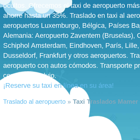
ocultos. Ofrecemos el taxi de aeropuerto más
ahorre hasta un 35%. Traslado en taxi al aero
aeropuertos Luxemburgo, Bélgica, Países Baj
Alemania: Aeropuerto Zaventem (Bruselas), Ch
Schiphol Amsterdam, Eindhoven, París, Lille,
Dusseldorf, Frankfurt y otros aeropuertos. Tra
aeropuerto con autos cómodos. Transporte pr
con autos de lujo.
¡Reserve su taxi en línea en su área!
Traslado al aeropuerto
»
Taxi Traslados Mamer