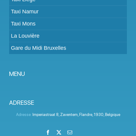
Taxi Namur
Taxi Mons
La Louvière
Gare du Midi Bruxelles
MENU
Devenir partenaire
Tarifs
ADRESSE
Espace Client
Adresse:
Imperiastraat 8
,
Zaventem
,
Flandre
,
1930
,
Belgique
Aide
Facebook
X
Email
LinkedIn
Instagram
YouTube