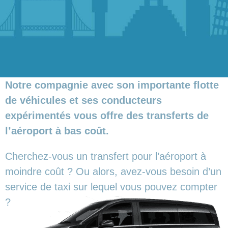
Notre compagnie avec son importante flotte
de véhicules et ses conducteurs
expérimentés vous offre des transferts de
l’aéroport à bas coût.
Cherchez-vous un transfert pour l’aéroport à
moindre coût ? Ou alors, avez-vous besoin d’un
service de taxi sur lequel vous pouvez compter
?