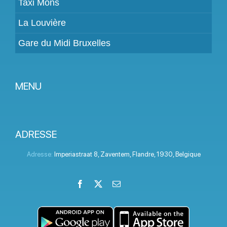
Taxi Mons
La Louvière
Gare du Midi Bruxelles
MENU
Devenir partenaire
Tarifs
ADRESSE
Espace Client
Adresse:
Imperiastraat 8
,
Zaventem
,
Flandre
,
1930
,
Belgique
Aide
Facebook
X
Email
LinkedIn
Instagram
YouTube
Termes et conditions
Politique de confidentialité