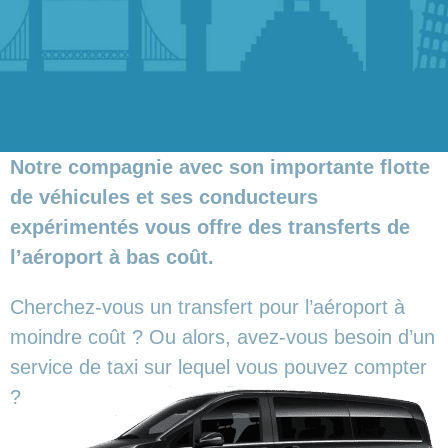
Notre compagnie avec son importante flotte
de véhicules et ses conducteurs
expérimentés vous offre des transferts de
l’aéroport à bas coût.
Cherchez-vous un transfert pour l’aéroport à
moindre coût ? Ou alors, avez-vous besoin d’un
service de taxi sur lequel vous pouvez compter
?