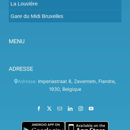
La Louvière
Gare du Midi Bruxelles
MENU
Devenir partenaire
ADRESSE
Tarifs
Espace Client
Adresse:
Imperiastraat 8
,
Zaventem
,
Flandre
,
1930
,
Belgique
Aide
Termes et conditions
Facebook
X
Email
LinkedIn
Instagram
YouTube
Politique de confidentialité