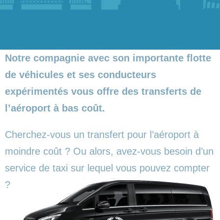
Notre compagnie avec son importante flotte
de véhicules et ses conducteurs
expérimentés vous offre des transferts de
l’aéroport à bas coût.
Cherchez-vous un transfert pour l’aéroport à
moindre coût ? Ou alors, avez-vous besoin d’un
service de taxi sur lequel vous pouvez compter
?