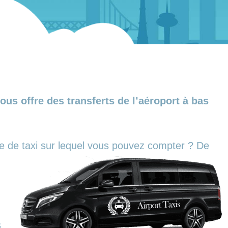
us offre des transferts de l’aéroport à bas
ce de taxi sur lequel vous pouvez compter ?
De
s