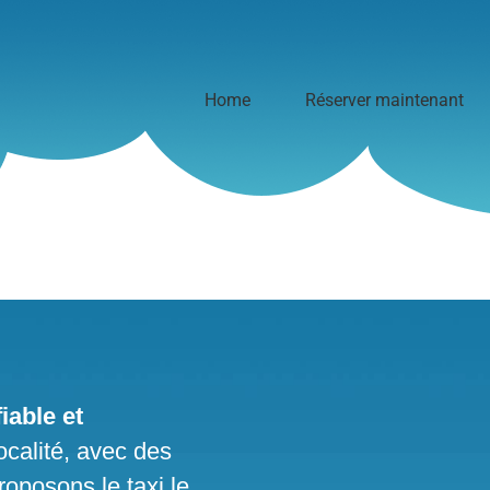
Home
Réserver maintenant
iable et
ocalité, avec des
roposons le taxi le