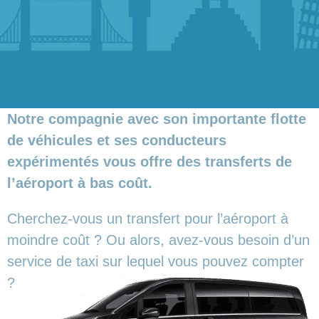
Notre compagnie avec son importante flotte
de véhicules et ses conducteurs
expérimentés vous offre des transferts de
l’aéroport à bas coût.
Cherchez-vous un transfert pour l’aéroport à
moindre coût ? Ou alors, avez-vous besoin d’un
service de taxi sur lequel vous pouvez compter
?