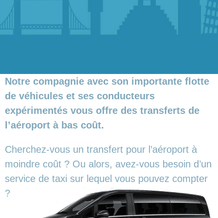
Notre compagnie avec son importante flotte
de véhicules et ses conducteurs
expérimentés vous offre des transferts de
l’aéroport à bas coût.
Cherchez-vous un transfert pour l’aéroport à
moindre coût ? Ou alors, avez-vous besoin d’un
service de taxi sur lequel vous pouvez compter
?