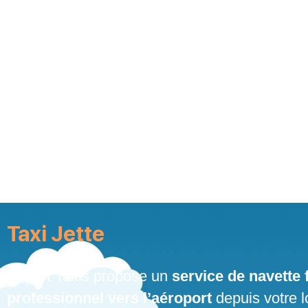
Skip
to
content
Taxi Jette
Airport Taxis propose un
service de navette f
professionnel vers l’aéroport
depuis votre l