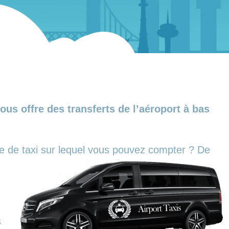
us offre des transferts de l’aéroport à bas
ce de taxi sur lequel vous pouvez compter ?
De
s