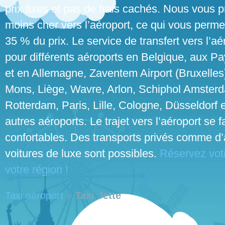
prix fixes et pas de frais cachés. Nous vous p
moins cher vers l’aéroport, ce qui vous perme
35 % du prix. Le service de transfert vers l’aé
pour différents aéroports en Belgique, aux P
et en Allemagne, Zaventem Airport (Bruxelles
Mons, Liège, Wavre, Arlon, Schiphol Amster
Rotterdam, Paris, Lille, Cologne, Düsseldorf e
autres aéroports. Le trajet vers l’aéroport se 
confortables. Des transports privés comme d’
voitures de luxe sont possibles.
Réservez votr
votre région !
Taxi aéroport
»
Taxi Jette