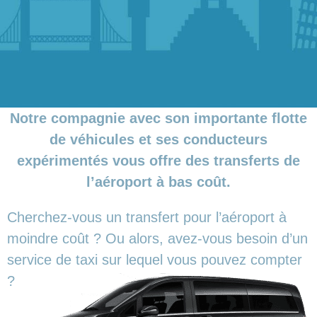
Notre compagnie avec son importante flotte
de véhicules et ses conducteurs
expérimentés vous offre des transferts de
l’aéroport à bas coût.
Cherchez-vous un transfert pour l’aéroport à
moindre coût ? Ou alors, avez-vous besoin d’un
service de taxi sur lequel vous pouvez compter
?