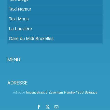
Taxi Namur
Taxi Mons
La Louvière
Gare du Midi Bruxelles
MENU
Devenir partenaire
Tarifs
ADRESSE
Espace Client
Adresse:
Imperiastraat 8
,
Zaventem
,
Flandre
,
1930
,
Belgique
Aide
Facebook
X
Email
LinkedIn
Instagram
YouTube