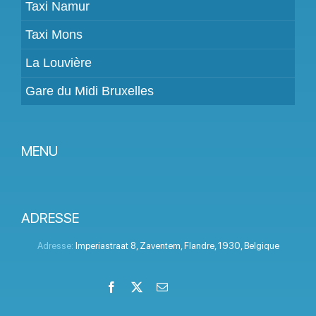
Taxi Namur
Taxi Mons
La Louvière
Gare du Midi Bruxelles
MENU
Devenir partenaire
Tarifs
ADRESSE
Espace Client
Adresse:
Imperiastraat 8
,
Zaventem
,
Flandre
,
1930
,
Belgique
Aide
Facebook
X
Email
LinkedIn
Instagram
YouTube
Termes et conditions