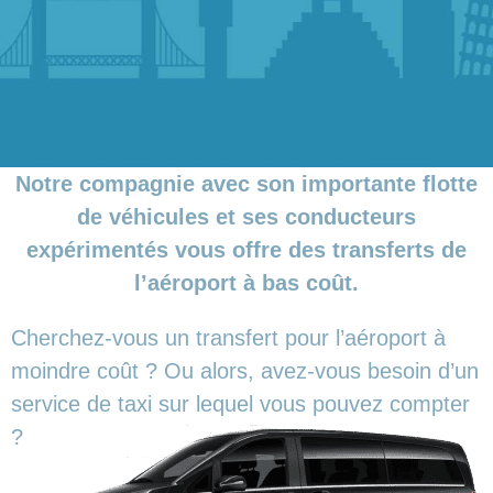
Notre compagnie avec son importante flotte
de véhicules et ses conducteurs
expérimentés vous offre des transferts de
l’aéroport à bas coût.
Cherchez-vous un transfert pour l’aéroport à
moindre coût ? Ou alors, avez-vous besoin d’un
service de taxi sur lequel vous pouvez compter
?