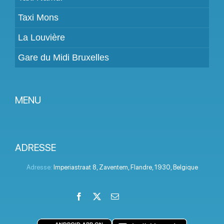
Taxi Mons
La Louvière
Gare du Midi Bruxelles
MENU
Devenir partenaire
Tarifs
ADRESSE
Espace Client
Adresse:
Imperiastraat 8
,
Zaventem
,
Flandre
,
1930
,
Belgique
Aide
Facebook
X
Email
LinkedIn
Instagram
YouTube
Termes et conditions