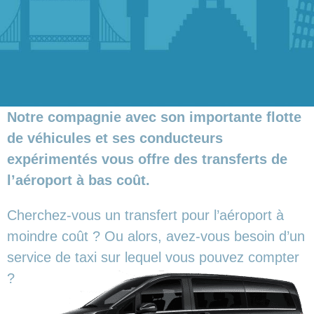
Notre compagnie avec son importante flotte
de véhicules et ses conducteurs
expérimentés vous offre des transferts de
l’aéroport à bas coût.
Cherchez-vous un transfert pour l’aéroport à
moindre coût ? Ou alors, avez-vous besoin d’un
service de taxi sur lequel vous pouvez compter
?