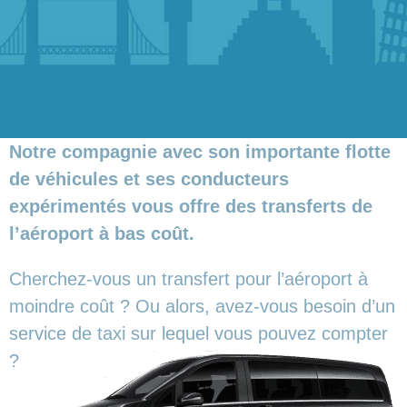
Notre compagnie avec son importante flotte
de véhicules et ses conducteurs
expérimentés vous offre des transferts de
l’aéroport à bas coût.
Cherchez-vous un transfert pour l’aéroport à
moindre coût ? Ou alors, avez-vous besoin d’un
service de taxi sur lequel vous pouvez compter
?