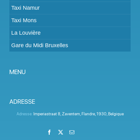
Taxi Namur
Taxi Mons
La Louvière
Gare du Midi Bruxelles
MENU
Devenir partenaire
Tarifs
ADRESSE
Espace Client
Adresse:
Imperiastraat 8
,
Zaventem
,
Flandre
,
1930
,
Belgique
Aide
Facebook
X
Email
LinkedIn
Instagram
YouTube
Termes et conditions