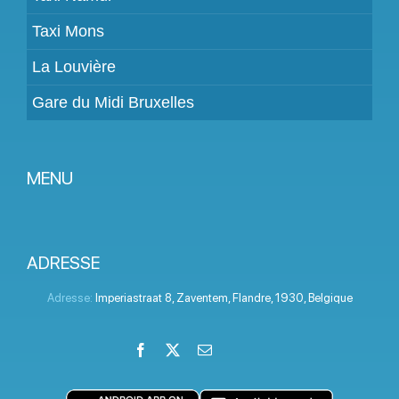
Taxi Mons
La Louvière
Gare du Midi Bruxelles
MENU
Devenir partenaire
Tarifs
ADRESSE
Espace Client
Adresse:
Imperiastraat 8
,
Zaventem
,
Flandre
,
1930
,
Belgique
Aide
Facebook
X
Email
LinkedIn
Instagram
YouTube
Termes et conditions