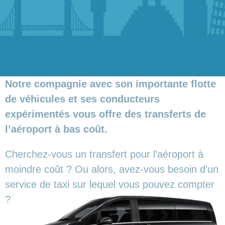
Notre compagnie avec son importante flotte
de véhicules et ses conducteurs
expérimentés vous offre des transferts de
l’aéroport à bas coût.
Cherchez-vous un transfert pour l’aéroport à
moindre coût ? Ou alors, avez-vous besoin d’un
service de taxi sur lequel vous pouvez compter
?