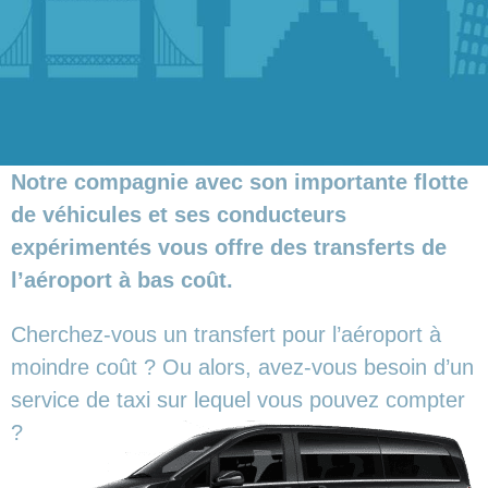
Notre compagnie avec son importante flotte
de véhicules et ses conducteurs
expérimentés vous offre des transferts de
l’aéroport à bas coût.
Cherchez-vous un transfert pour l’aéroport à
moindre coût ? Ou alors, avez-vous besoin d’un
service de taxi sur lequel vous pouvez compter
?