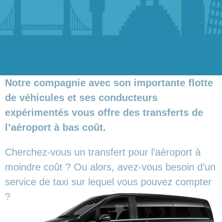
Notre compagnie avec son importante flotte
de véhicules et ses conducteurs
expérimentés vous offre des transferts de
l’aéroport à bas coût.
Cherchez-vous un transfert pour l’aéroport à
moindre coût ? Ou alors, avez-vous besoin d’un
service de taxi sur lequel vous pouvez compter
?